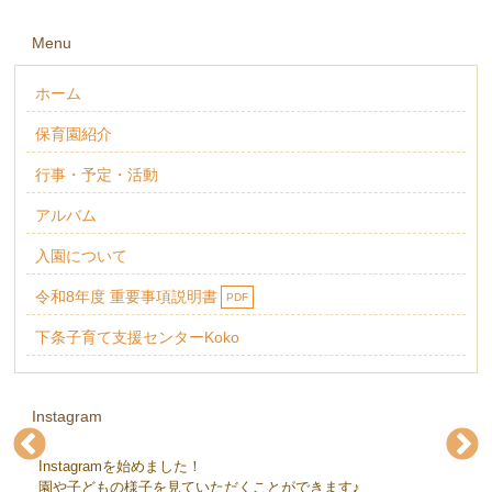
Menu
ホーム
保育園紹介
行事・予定・活動
アルバム
入園について
令和8年度 重要事項説明書
PDF
下条子育て支援センターKoko
Instagram
Instagramを始めました！
下条保育園(@gejohoikuen)
下条保育園(@gejohoikuen)
下条保育園(@gejohoikuen)
下条保育園(@gejohoikuen)
下条保育園(@gejohoikuen)
下条保育園(@gejohoikuen)
園や子どもの様子を見ていただくことができます♪