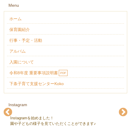
Menu
ホーム
保育園紹介
行事・予定・活動
アルバム
入園について
令和8年度 重要事項説明書
PDF
下条子育て支援センターKoko
Instagram
Instagramを始めました！
下条保育園(@gejohoikuen)
下条保育園(@gejohoikuen)
下条保育園(@gejohoikuen)
下条保育園(@gejohoikuen)
下条保育園(@gejohoikuen)
下条保育園(@gejohoikuen)
園や子どもの様子を見ていただくことができます♪