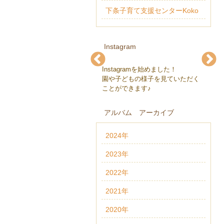
下条子育て支援センターKoko
Instagram
Instagramを始めました！
下条保育園(@gejohoikuen)
下条保育園(@gejohoikuen)
下条保育園(@gejohoikuen)
下条保育園(@gejohoikuen)
下条保育園(@gejohoikuen)
下条保育園(@gejohoikuen)
園や子どもの様子を見ていただく
ことができます♪
アルバム アーカイブ
2024年
2023年
2022年
2021年
2020年