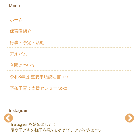
Menu
ホーム
保育園紹介
行事・予定・活動
アルバム
入園について
令和8年度 重要事項説明書
PDF
下条子育て支援センターKoko
Instagram
Instagramを始めました！
下条保育園(@gejohoikuen)
下条保育園(@gejohoikuen)
下条保育園(@gejohoikuen)
下条保育園(@gejohoikuen)
下条保育園(@gejohoikuen)
下条保育園(@gejohoikuen)
園や子どもの様子を見ていただくことができます♪