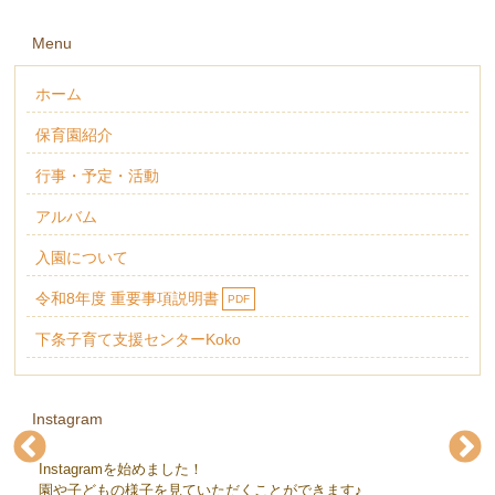
Menu
ホーム
保育園紹介
行事・予定・活動
アルバム
入園について
令和8年度 重要事項説明書
PDF
下条子育て支援センターKoko
Instagram
Instagramを始めました！
下条保育園(@gejohoikuen)
下条保育園(@gejohoikuen)
下条保育園(@gejohoikuen)
下条保育園(@gejohoikuen)
下条保育園(@gejohoikuen)
下条保育園(@gejohoikuen)
園や子どもの様子を見ていただくことができます♪