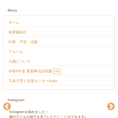
Menu
ホーム
保育園紹介
行事・予定・活動
アルバム
入園について
令和8年度 重要事項説明書
PDF
下条子育て支援センターKoko
Instagram
Instagramを始めました！
下条保育園(@gejohoikuen)
下条保育園(@gejohoikuen)
下条保育園(@gejohoikuen)
下条保育園(@gejohoikuen)
下条保育園(@gejohoikuen)
下条保育園(@gejohoikuen)
園や子どもの様子を見ていただくことができます♪