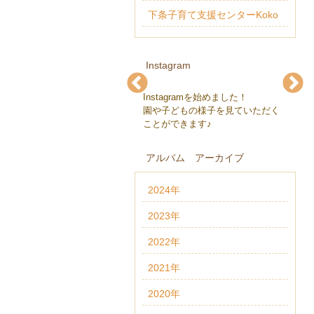
下条子育て支援センターKoko
Instagram
Instagramを始めました！
下条保育園(@gejohoikuen)
下条保育園(@gejohoikuen)
下条保育園(@gejohoikuen)
下条保育園(@gejohoikuen)
下条保育園(@gejohoikuen)
下条保育園(@gejohoikuen)
園や子どもの様子を見ていただく
ことができます♪
アルバム アーカイブ
2024年
2023年
2022年
2021年
2020年