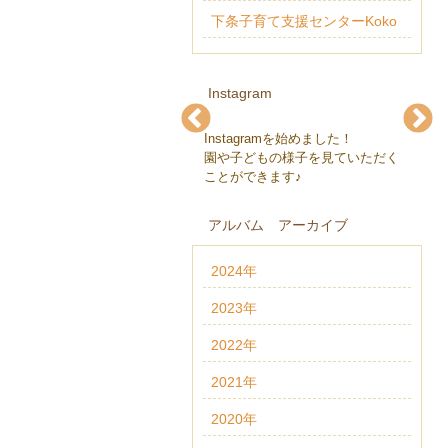
下条子育て支援センターKoko
Instagram
Instagramを始めました！
下条保育園(@gejohoikuen)
下条保育園(@gejohoikuen)
下条保育園(@gejohoikuen)
下条保育園(@gejohoikuen)
下条保育園(@gejohoikuen)
下条保育園(@gejohoikuen)
園や子どもの様子を見ていただく
ことができます♪
アルバム アーカイブ
2024年
2023年
2022年
2021年
2020年