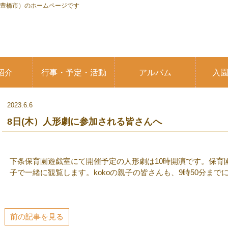
県豊橋市）のホームページです
紹介
行事・予定・活動
アルバム
入
2023.6.6
8日(木）人形劇に参加される皆さんへ
下条保育園遊戯室にて開催予定の人形劇は10時開演です。保育園
子で一緒に観覧します。kokoの親子の皆さんも、9時50分ま
前の記事を見る