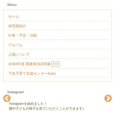
Menu
ホーム
保育園紹介
行事・予定・活動
アルバム
入園について
令和8年度 重要事項説明書
PDF
下条子育て支援センターKoko
Instagram
Instagramを始めました！
下条保育園(@gejohoikuen)
下条保育園(@gejohoikuen)
下条保育園(@gejohoikuen)
下条保育園(@gejohoikuen)
下条保育園(@gejohoikuen)
下条保育園(@gejohoikuen)
園や子どもの様子を見ていただくことができます♪