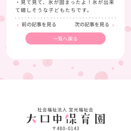
・見て見て、氷が固まったよ！氷が出来
て嬉しそうな子どもたちです。
前の記事を見る
次の記事を見る
keyboard_arrow_left
keyboard_arrow_right
一覧へ戻る
社会福祉法⼈ 宝光福祉会
〒480-0143