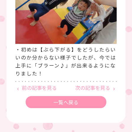
・初めは【ぶら下がる】をどうしたらい
いのか分からない様子でしたが、今では
上手に「ブラーン♪」が出来るようにな
りました！
前の記事を見る
次の記事を見る
keyboard_arrow_left
keyboard_arrow_right
一覧へ戻る