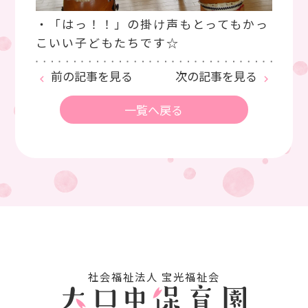
・「はっ！！」の掛け声もとってもかっ
こいい子どもたちです☆
前の記事を見る
次の記事を見る
keyboard_arrow_left
keyboard_arrow_right
一覧へ戻る
社会福祉法⼈ 宝光福祉会