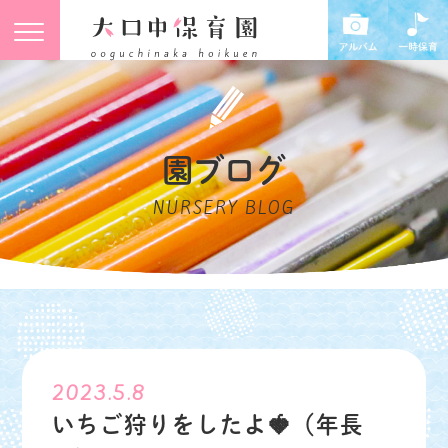
園ブログ
NURSERY BLOG
2023.5.8
いちご狩りをしたよ🍓（年長