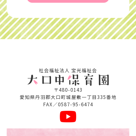
社会福祉法⼈ 宝光福祉会
〒480-0143
愛知県丹⽻郡⼤⼝町城屋敷⼀丁⽬335番地
FAX／0587-95-6474