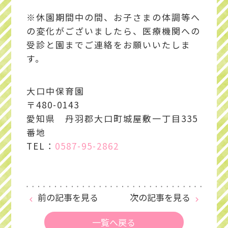
※休園期間中の間、お子さまの体調等へ
の変化がございましたら、医療機関への
受診と園までご連絡をお願いいたしま
す。
大口中保育園
〒480-0143
愛知県 丹羽郡大口町城屋敷一丁目335
番地
TEL：
0587-95-2862
前の記事を見る
次の記事を見る
keyboard_arrow_left
keyboard_arrow_right
一覧へ戻る