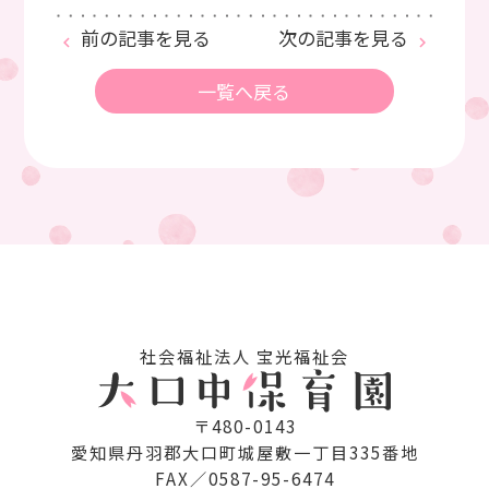
前の記事を見る
次の記事を見る
keyboard_arrow_left
keyboard_arrow_right
一覧へ戻る
社会福祉法⼈ 宝光福祉会
〒480-0143
愛知県丹⽻郡⼤⼝町城屋敷⼀丁⽬335番地
FAX／0587-95-6474