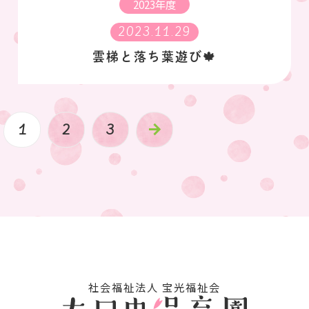
2023年度
2023.11.29
雲梯と落ち葉遊び🍁
1
2
3
arrow_forward
社会福祉法⼈ 宝光福祉会