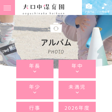
アルバム
PHOTO
年長
年中
keyboard_arrow_down
keyboard_arrow_down
年少
未満児
keyboard_arrow_down
keyboard_arrow_down
行事
2026年度