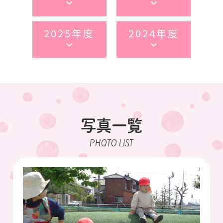
keyboard_arrow_down
keyboard_arrow_down
2025年度
2024年度
keyboard_arrow_down
keyboard_arrow_down
写真一覧
PHOTO LIST