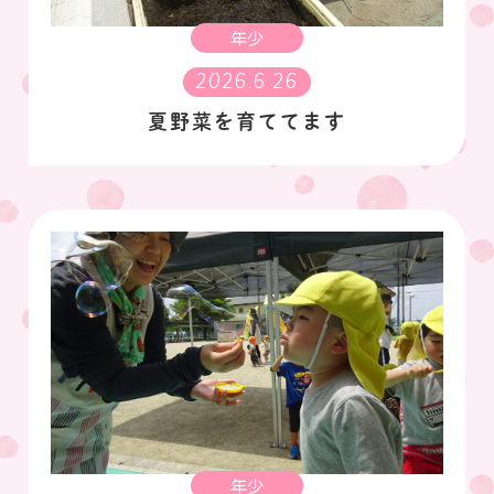
年少
2026.6.26
夏野菜を育ててます
年少