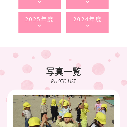
keyboard_arrow_down
keyboard_arrow_down
2025年度
2024年度
keyboard_arrow_down
keyboard_arrow_down
写真一覧
PHOTO LIST