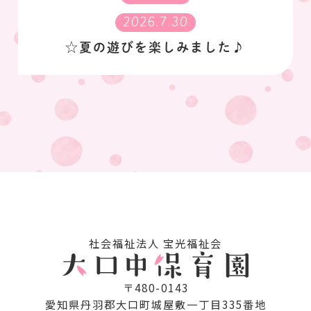
2026.7.30
☆夏の遊びを楽しみました♪
社会福祉法⼈ 宝光福祉会
〒480-0143
愛知県丹⽻郡⼤⼝町城屋敷⼀丁⽬335番地