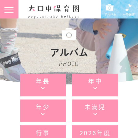
アルバム
PHOTO
年長
年中
keyboard_arrow_down
keyboard_arrow_down
年少
未満児
keyboard_arrow_down
keyboard_arrow_down
行事
2026年度