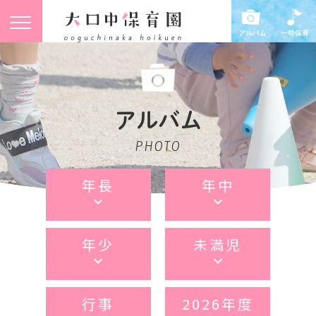
アルバム
PHOTO
年長
年中
keyboard_arrow_down
keyboard_arrow_down
年少
未満児
keyboard_arrow_down
keyboard_arrow_down
行事
2026年度