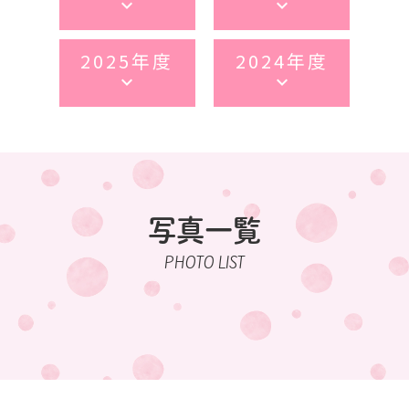
keyboard_arrow_down
keyboard_arrow_down
2025年度
2024年度
keyboard_arrow_down
keyboard_arrow_down
写真一覧
PHOTO LIST