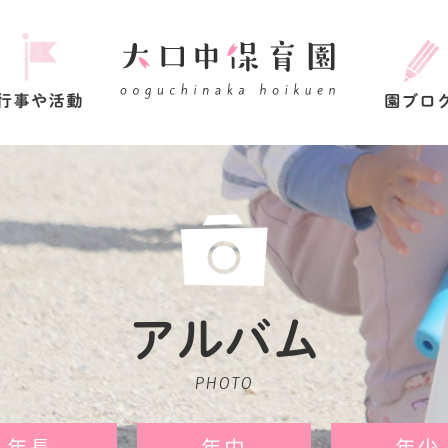
アルバム
PHOTO
年長
年中
年少