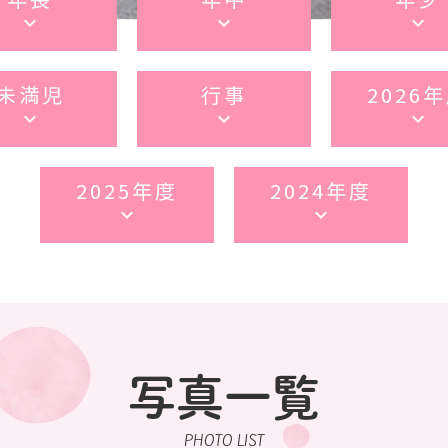
keyboard_arrow_down
keyboard_arrow_down
keyboard_arrow_down
未満児
行事
2026
keyboard_arrow_down
keyboard_arrow_down
keyboard_arrow_down
2025年度
2024年度
keyboard_arrow_down
keyboard_arrow_down
写真一覧
PHOTO LIST