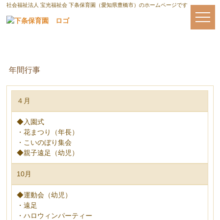
社会福祉法人 宝光福祉会 下条保育園（愛知県豊橋市）のホームページです
行事・予定・活動
年間行事
４月
◆入園式
・花まつり（年長）
・こいのぼり集会
◆親子遠足（幼児）
10月
◆運動会（幼児）
・遠足
・ハロウィンパーティー